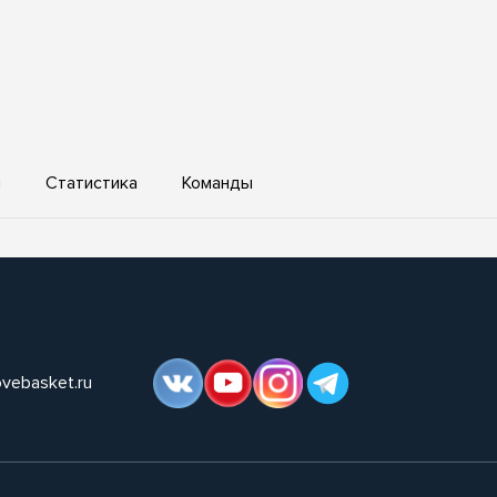
ы
Статистика
Команды
ovebasket.ru