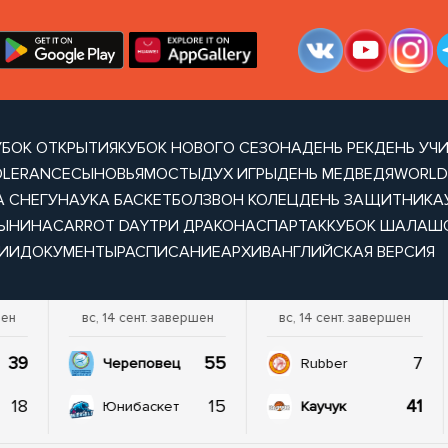
УБОК ОТКРЫТИЯ
КУБОК НОВОГО СЕЗОНА
ДЕНЬ РЕК
ДЕНЬ УЧ
OLERANCE
СЫНОВЬЯ
МОСТЫ
ДУХ ИГРЫ
ДЕНЬ МЕДВЕДЯ
WORLD
А СНЕГУ
НАУКА БАСКЕТБОЛ
ЗВОН КОЛЕЦ
ДЕНЬ ЗАЩИТНИКА
ТЫНИНА
CARROT DAY
ТРИ ДРАКОНА
СПАРТАК
КУБОК ШАЛАШ
ИИ
ДОКУМЕНТЫ
РАСПИСАНИЕ
АРХИВ
АНГЛИЙСКАЯ ВЕРСИЯ
шен
вс, 14 сент. завершен
вс, 14 сент. завершен
39
55
7
Череповец
Rubber
18
15
41
Юнибаскет
Каучук