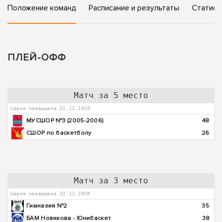
Положение команд
Расписание и результаты
Статист
ПЛЕЙ-ОФФ
Матч за 5 место
Серия завершена 22.11.2020
МУСШОР №3 (2005-2006)
48
СШОР по баскетболу
26
Матч за 3 место
Серия завершена 22.11.2020
Гимназия №2
35
БАМ Новикова - Юнибаскет
38