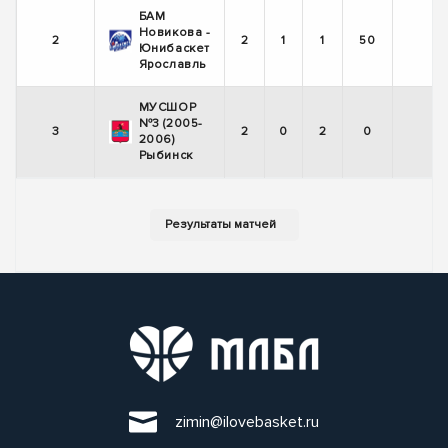
БАМ
Новикова -
2
2
1
1
50
Юнибаскет
Ярославль
МУСШОР
№3 (2005-
3
2
0
2
0
2006)
Рыбинск
zimin@ilovebasket.ru