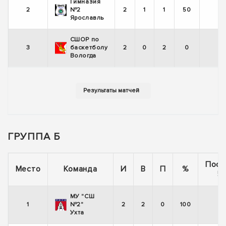
Гимназия
2
№2
2
1
1
50
Ярославль
СШОР по
3
баскетболу
2
0
2
0
Вологда
ГРУППА Б
Посл
Место
Команда
И
В
П
%
5 
МУ "СШ
1
№2"
2
2
0
100
Ухта