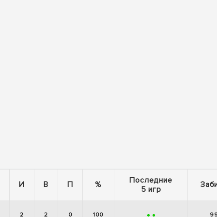
Последние
И
В
П
%
Заб
5 игр
2
2
0
100
9