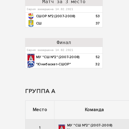
Матч за 3 место
Серия завершена 14.02.2021
СШОР №2 (2007-2008)
53
СШ
37
Финал
Серия завершена 14.02.2021
МУ "СШ №2" (2007-2008)
52
"Юнибаскет-СШОР"
32
ГРУППА А
Место
Команда
МУ "СШ №2" (2007-2008)
1