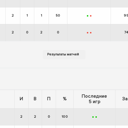
+
+
2
1
1
50
9
+
-
2
0
2
0
7
-
-
Последние
И
В
П
%
За
5 игр
2
2
0
100
+
+