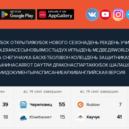
УБОК ОТКРЫТИЯ
КУБОК НОВОГО СЕЗОНА
ДЕНЬ РЕК
ДЕНЬ УЧ
OLERANCE
СЫНОВЬЯ
МОСТЫ
ДУХ ИГРЫ
ДЕНЬ МЕДВЕДЯ
WORLD
А СНЕГУ
НАУКА БАСКЕТБОЛ
ЗВОН КОЛЕЦ
ДЕНЬ ЗАЩИТНИКА
ТЫНИНА
CARROT DAY
ТРИ ДРАКОНА
СПАРТАК
КУБОК ШАЛАШ
ИИ
ДОКУМЕНТЫ
РАСПИСАНИЕ
АРХИВ
АНГЛИЙСКАЯ ВЕРСИЯ
шен
вс, 14 сент. завершен
вс, 14 сент. завершен
39
55
7
Череповец
Rubber
18
15
41
Юнибаскет
Каучук