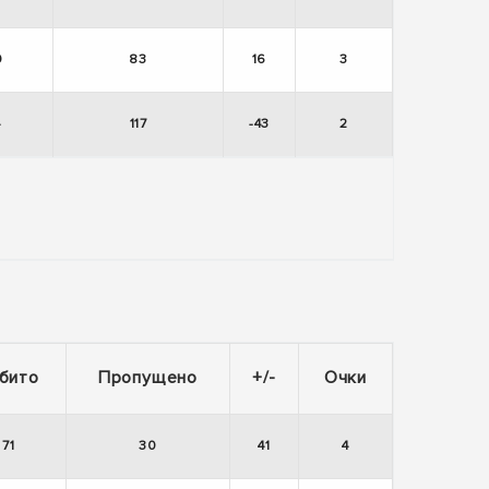
9
83
16
3
4
117
-43
2
бито
Пропущено
+/-
Очки
71
30
41
4