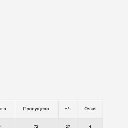
ито
Пропущено
+/-
Очки
9
72
27
4