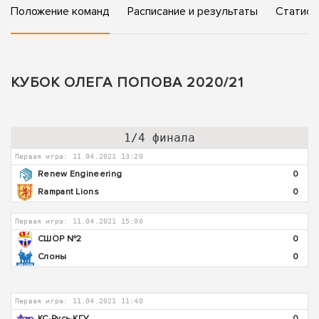
Положение команд
Расписание и результаты
Статист
КУБОК ОЛЕГА ПОПОВА 2020/21
1/4 финала
Первая игра: 11.04.2021 13:20
Renew Engineering
0
Rampant Lions
0
Первая игра: 11.04.2021 15:00
СШОР №2
0
Слоны
0
Первая игра: 11.04.2021 11:40
КС-Русь-КГУ
0