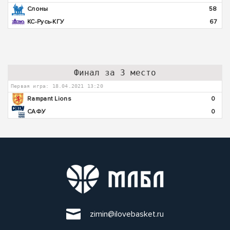
Слоны
58
КС-Русь-КГУ
67
Финал за 3 место
Первая игра: 18.04.2021 13:20
Rampant Lions
0
САФУ
0
zimin@ilovebasket.ru