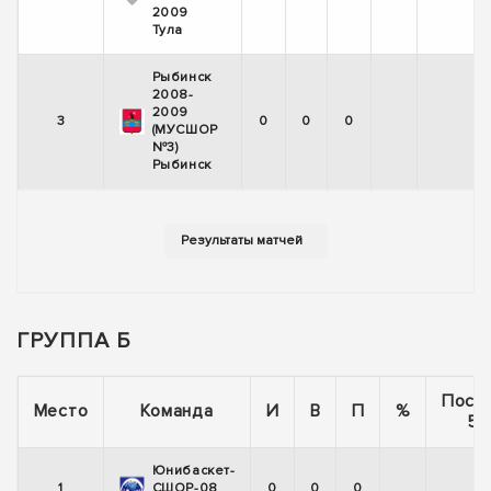
2009
Тула
Рыбинск
2008-
2009
3
0
0
0
(МУСШОР
№3)
Рыбинск
ГРУППА Б
Посл
Место
Команда
И
В
П
%
5 
Юнибаскет-
1
СШОР-08
0
0
0