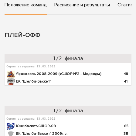
Положение команд
Расписание и результаты
Статист
ПЛЕЙ-ОФФ
1/2 финала
Серия завершена 13.03.2022
Ярославль 2008-2009 («СШОР №2 - Медведь»)
48
БК "Шелби-Баскет"
41
1/2 финала
Серия завершена 13.03.2022
Юнибаскет-СШОР-08
65
БК "Шелби-Баскет" 2009г.р.
38