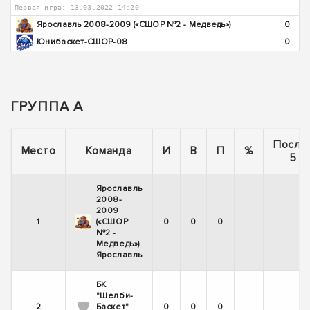
Первая игра: 13.03.2022 14:20
Ярославль 2008-2009 («СШОР №2 - Медведь»)
0
Юнибаскет-СШОР-08
0
ГРУППА А
После
Место
Команда
И
В
П
%
5 и
Ярославль
2008-
2009
1
(«СШОР
0
0
0
№2 -
Медведь»)
Ярославль
БК
"Шелби-
2
Баскет"
0
0
0