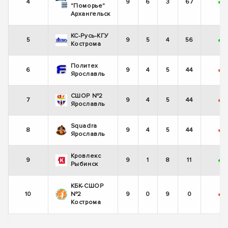
4
9
6
3
67
+
"Поморье"
Архангельск
КС-Русь-КГУ
5
9
5
4
56
+
Кострома
Политех
6
9
4
5
44
-
Ярославль
СШОР №2
7
9
4
5
44
-
-
Ярославль
Squadra
8
9
4
5
44
-
Ярославль
Кровлекс
9
9
1
8
11
+
-
Рыбинск
КБК-СШОР
10
№2
9
0
9
0
-
-
Кострома