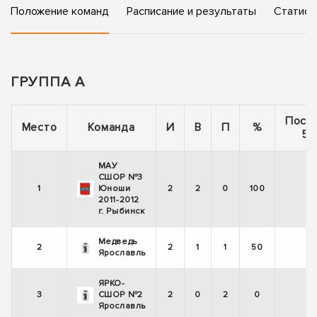
Положение команд
Расписание и результаты
Статист
ГРУППА А
Посл
Место
Команда
И
В
П
%
5 
МАУ
СШОР №3
1
Юноши
2
2
0
100
+
2011-2012
г. Рыбинск
Медведь
2
2
1
1
50
-
Ярославль
ЯРКО-
3
СШОР №2
2
0
2
0
-
Ярославль