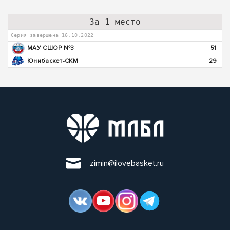
За 1 место
Серия завершена 16.10.2022
МАУ СШОР №3
51
Юнибаскет-СКМ
29
zimin@ilovebasket.ru