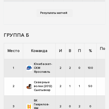
ГРУППА Б
Пос
Место
Команда
И
В
П
%
5
Юнибаскет-
1
СКМ
2
2
0
100
Ярославль
Северные
2
волки (2012)
2
1
1
50
Сыктывкар
БК
Гаврилов-
3
2
0
2
0
ЯМ