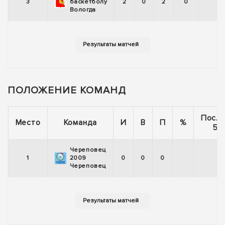
3
баскетболу
2
0
2
0
Вологда
ПОЛОЖЕНИЕ КОМАНД
Посл
Место
Команда
И
В
П
%
5 
Череповец
1
2009
0
0
0
Череповец