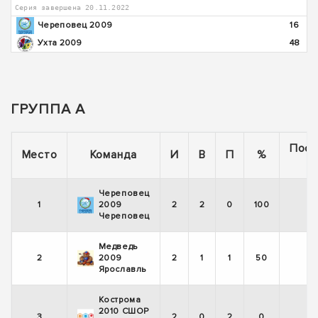
Серия завершена 20.11.2022
Череповец 2009
16
Ухта 2009
48
ГРУППА А
Посл
Место
Команда
И
В
П
%
5 
Череповец
1
2009
2
2
0
100
Череповец
Медведь
2
2009
2
1
1
50
Ярославль
Кострома
2010 СШОР
3
2
0
2
0