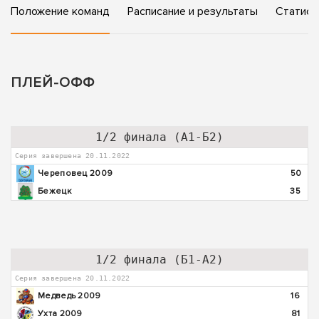
Положение команд
Расписание и результаты
Статист
ПЛЕЙ-ОФФ
1/2 финала (А1-Б2)
Серия завершена 20.11.2022
Череповец 2009
50
Бежецк
35
1/2 финала (Б1-А2)
Серия завершена 20.11.2022
Медведь 2009
16
Ухта 2009
81