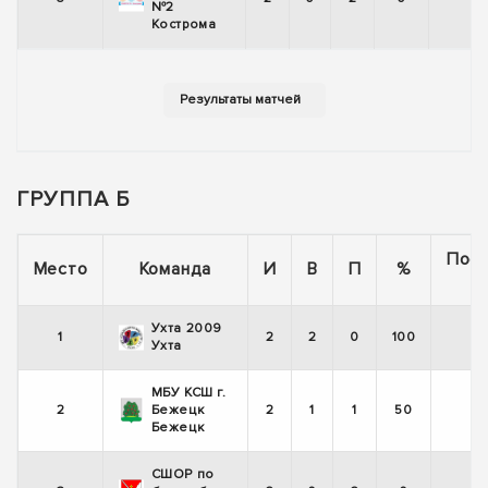
№2
Кострома
ГРУППА Б
Пос
Место
Команда
И
В
П
%
5
Ухта 2009
1
2
2
0
100
Ухта
МБУ КСШ г.
2
Бежецк
2
1
1
50
Бежецк
СШОР по