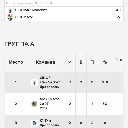
Серия завершена 26.02.2023
СШОР-Юнибаскет
49
СШОР №2
77
ГРУППА А
Посл
Место
Команда
И
В
П
%
5 
СШОР-
1
Юнибаскет
2
2
0
100
Ярославль
МУ СШ №2
2
2007
2
1
1
50
Ухта
Ю-Тим
3
2
0
2
0
Ярославль