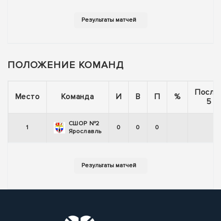
ПОЛОЖЕНИЕ КОМАНД
После
Место
Команда
И
В
П
%
5 и
СШОР №2
1
0
0
0
Ярославль