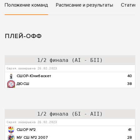
Положение команд
Расписание и результаты
Статист
ПЛЕЙ-ОФФ
1/2 финала (АI - БII)
Серия завершена 26.02.2023
СШОР-Юнибаскет
40
ДЮСШ
38
1/2 финала (БI - AII)
Серия завершена 26.02.2023
СШОР №2
41
МУ СШ №2 2007
28