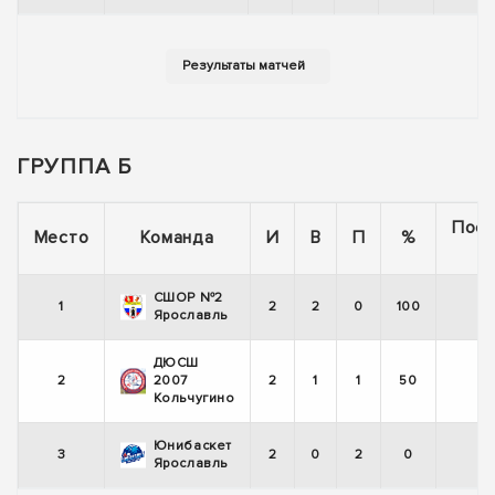
ГРУППА Б
Пос
Место
Команда
И
В
П
%
5
СШОР №2
1
2
2
0
100
Ярославль
ДЮСШ
2
2007
2
1
1
50
Кольчугино
Юнибаскет
3
2
0
2
0
Ярославль