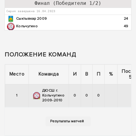
Финал (Победители 1/2)
Серия завершена 16.04.2023
Сыктывкар 2009
24
Кольчугино
49
ПОЛОЖЕНИЕ КОМАНД
Посл
Место
Команда
И
В
П
%
5 
ДЮСШ г.
1
Кольчугино
0
0
0
2009-2010