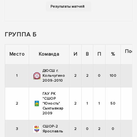
ГРУППА Б
Пос
Место
Команда
И
В
П
%
5
ДЮСШ г.
1
Кольчугино
2
2
0
100
2009-2010
ГАУ РК
"СШОР
2
"Юность"
2
1
1
50
Сыктывкар
2009
СШОР-2
3
2
0
2
0
Ярославль