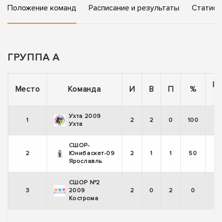
Положение команд
Расписание и результаты
Статист
ГРУППА А
П
Место
Команда
И
В
П
%
Ухта 2009
1
2
2
0
100
Ухта
СШОР-
2
Юнибаскет-09
2
1
1
50
Ярославль
СШОР №2
3
2009
2
0
2
0
Кострома