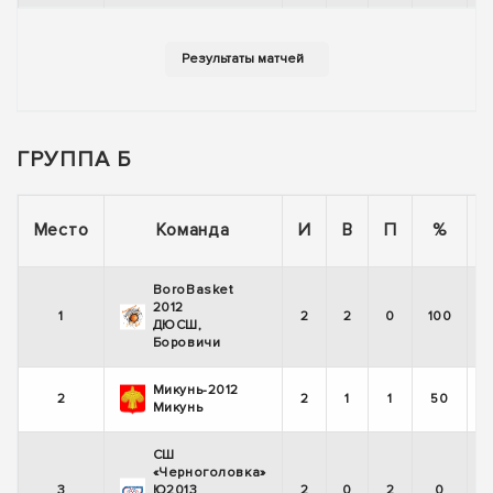
ГРУППА Б
Место
Команда
И
В
П
%
BoroBasket
2012
1
2
2
0
100
ДЮСШ,
Боровичи
Микунь-2012
2
2
1
1
50
Микунь
СШ
«Черноголовка»
3
Ю2013
2
0
2
0