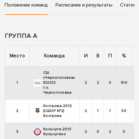
Положение команд
Расписание и результаты
Статист
ГРУППА А
Место
Команда
И
В
П
%
СШ
«Черноголовка»
1
Ю2012
2
2
0
100
г.о.
Черноголовка
Кострома-2012
2
(СШОР №2)
2
1
1
50
Кострома
Кольчуга-2013
3
2
0
2
0
Кольчугино