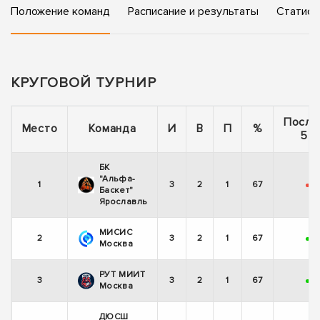
Положение команд
Расписание и результаты
Статист
КРУГОВОЙ ТУРНИР
После
Место
Команда
И
В
П
%
5 и
БК
"Альфа-
1
3
2
1
67
-
+
Баскет"
Ярославль
МИСИС
2
3
2
1
67
+
-
Москва
РУТ МИИТ
3
3
2
1
67
+
+
Москва
ДЮСШ