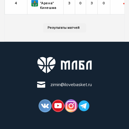
4
"Арена"
3
0
3
0
-
-
Кинешма
zimin@ilovebasket.ru