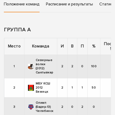
Положение команд
Расписание и результаты
Статист
ГРУППА А
Посл
Место
Команда
И
В
П
%
5 
Северные
волки
1
2
2
0
100
(2012)
Сыктывкар
МБУ КСШ
2
2012
2
1
1
50
Бежецк
Олимп
3
(Бадер-13)
2
0
2
0
-
Челябинск