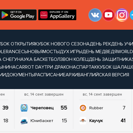
УБОК ОТКРЫТИЯ
КУБОК НОВОГО СЕЗОНА
ДЕНЬ РЕК
ДЕНЬ УЧ
OLERANCE
СЫНОВЬЯ
МОСТЫ
ДУХ ИГРЫ
ДЕНЬ МЕДВЕДЯ
WORLD
А СНЕГУ
НАУКА БАСКЕТБОЛ
ЗВОН КОЛЕЦ
ДЕНЬ ЗАЩИТНИКА
ТЫНИНА
CARROT DAY
ТРИ ДРАКОНА
СПАРТАК
КУБОК ШАЛАШ
ИИ
ДОКУМЕНТЫ
РАСПИСАНИЕ
АРХИВ
АНГЛИЙСКАЯ ВЕРСИЯ
шен
вс, 14 сент. завершен
вс, 14 сент. завершен
39
55
7
Череповец
Rubber
18
15
41
Юнибаскет
Каучук