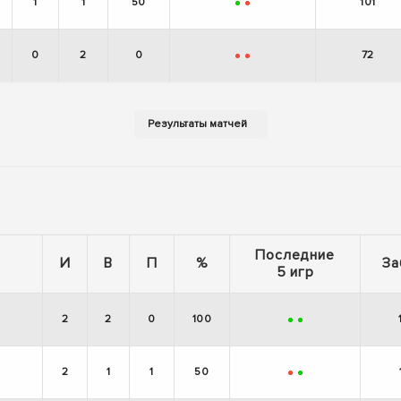
1
1
50
101
+
-
0
2
0
72
-
-
Последние
И
В
П
%
За
5 игр
2
2
0
100
+
+
2
1
1
50
-
+