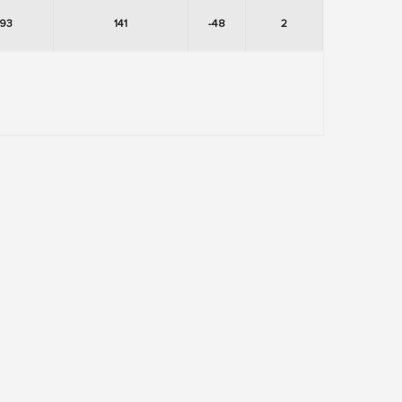
93
141
-48
2