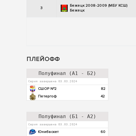
Бежецк 2008-2009 (МБУ КСШ)
3
Бежецк
ПЛЕЙОФФ
Полуфинал (А1 - Б2)
Серия завершена 03.03.2024
СШОР №2
82
Петергоф
42
Полуфинал (Б1 - А2)
Серия завершена 03.03.2024
Юнибаскет
60