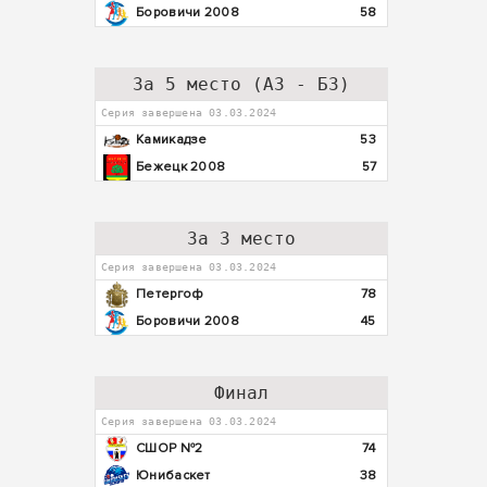
Боровичи 2008
58
За 5 место (А3 - Б3)
Серия завершена 03.03.2024
Камикадзе
53
Бежецк 2008
57
За 3 место
Серия завершена 03.03.2024
Петергоф
78
Боровичи 2008
45
Финал
Серия завершена 03.03.2024
СШОР №2
74
Юнибаскет
38