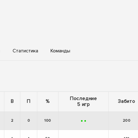
ы
Статистика
Команды
Последние
В
П
%
Забито
5 игр
2
0
100
200
+
+