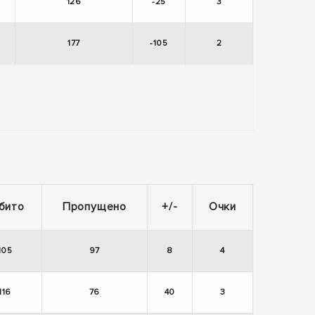
126
-25
3
177
-105
2
бито
Пропущено
+/-
Очки
105
97
8
4
116
76
40
3