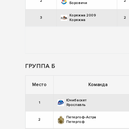
2
2
Боровичи
Коряжма 2009
3
2
Коряжма
ГРУППА Б
Место
Команда
Юнибаскет
1
Ярославль
Петергоф-Астра
2
Петергоф