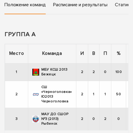
Положение команд
Расписание и результаты
Статист
ГРУППА А
Место
Команда
И
В
П
%
МБУ КСШ 2013
1
2
2
0
100
Бежецк
СШ
«Черноголовка»
2
2
1
1
50
Ю2013
Черноголовка
МАУ ДО СШОР
3
№3 (2013)
2
0
2
0
Рыбинск