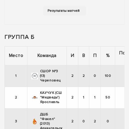
ГРУППА Б
Пос
Место
Команда
И
В
П
%
5
СШОР №3
1
(13)
2
2
0
100
Череповец
КАУЧУК (СШ
2
"Медведь")
2
1
1
50
Ярославль
ДШБ
"Факел"
3
2
0
2
0
(2013)
Архангельск