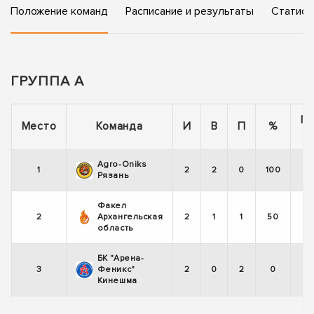
Положение команд
Расписание и результаты
Статист
ГРУППА А
П
Место
Команда
И
В
П
%
Agro-Oniks
1
2
2
0
100
Рязань
Факел
2
Архангельская
2
1
1
50
область
БК "Арена-
3
Феникс"
2
0
2
0
Кинешма