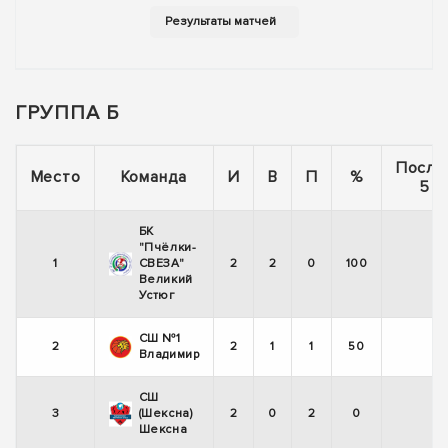
ГРУППА Б
После
Место
Команда
И
В
П
%
5 и
БК
"Пчёлки-
1
СВЕЗА"
2
2
0
100
+
Великий
Устюг
СШ №1
2
2
1
1
50
-
Владимир
СШ
3
(Шексна)
2
0
2
0
-
Шексна