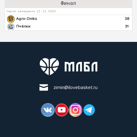
Финал
Серия завершена 22.12.2024
Agro-Oniks
38
Пчёлки
31
zimin@ilovebasket.ru