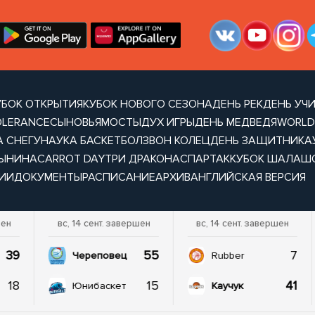
УБОК ОТКРЫТИЯ
КУБОК НОВОГО СЕЗОНА
ДЕНЬ РЕК
ДЕНЬ УЧ
OLERANCE
СЫНОВЬЯ
МОСТЫ
ДУХ ИГРЫ
ДЕНЬ МЕДВЕДЯ
WORLD
А СНЕГУ
НАУКА БАСКЕТБОЛ
ЗВОН КОЛЕЦ
ДЕНЬ ЗАЩИТНИКА
ТЫНИНА
CARROT DAY
ТРИ ДРАКОНА
СПАРТАК
КУБОК ШАЛАШ
ИИ
ДОКУМЕНТЫ
РАСПИСАНИЕ
АРХИВ
АНГЛИЙСКАЯ ВЕРСИЯ
шен
вс, 14 сент. завершен
вс, 14 сент. завершен
39
55
7
Череповец
Rubber
18
15
41
Юнибаскет
Каучук