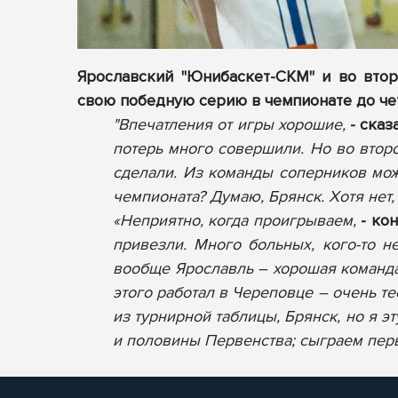
Ярославский "Юнибаскет-СКМ" и во втор
свою победную серию в чемпионате до че
"Впечатления от игры хорошие,
- ска
потерь много совершили. Но во втор
сделали. Из команды соперников мож
чемпионата? Думаю, Брянск. Хотя нет, 
«Неприятно, когда проигрываем,
- ко
привезли. Много больных, кого-то н
вообще Ярославль – хорошая команда,
этого работал в Череповце – очень т
из турнирной таблицы, Брянск, но я 
и половины Первенства; сыграем перв