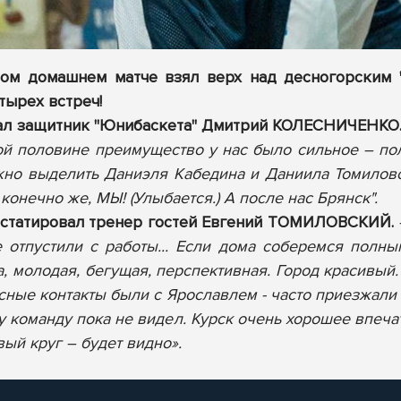
ом домашнем матче взял верх над десногорским "Д
тырех встреч!
зал защитник "Юнибаскета" Дмитрий КОЛЕСНИЧЕНКО
ой половине преимущество у нас было сильное – пол
но выделить Даниэля Кабедина и Даниила Томиловс
конечно же, МЫ! (Улыбается.) А после нас Брянск".
нстатировал тренер гостей Евгений ТОМИЛОВСКИЙ.
е отпустили с работы... Если дома соберемся полны
 молодая, бегущая, перспективная. Город красивый. 
есные контакты были с Ярославлем - часто приезжали
эту команду пока не видел. Курск очень хорошее впе
ый круг – будет видно».