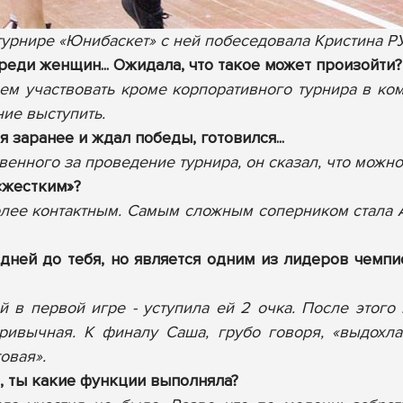
турнире «Юнибаскет» с ней побеседовала Кристина Р
среди женщин... Ожидала, что такое может произойти
ем участвовать кроме корпоративного турнира в ком
ние выступить.
я заранее и ждал победы, готовился...
венного за проведение турнира, он сказал, что можно
«жестким»?
олее контактным. Самым сложным соперником стала А
дней до тебя, но является одним из лидеров чемпи
 в первой игре - уступила ей 2 очка. После этого м
ривычная. К финалу Саша, грубо говоря, «выдохла
овая».
, ты какие функции выполняла?