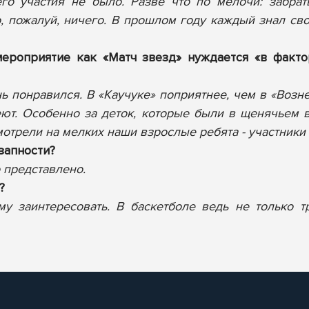
го участия не было. Разве что по мелочи: забрат
, пожалуй, ничего. В прошлом году каждый знал свои
мероприятие как «Матч звезд» нуждается «в фактор
ь понравился. В «Каучуке» поприятнее, чем в «Возне
еют. Особенно за деток, которые были в щенячьем в
мотрели на мелких наши взрослые ребята - участники
езапности?
 представлено.
?
у заинтересовать. В баскетболе ведь не только т