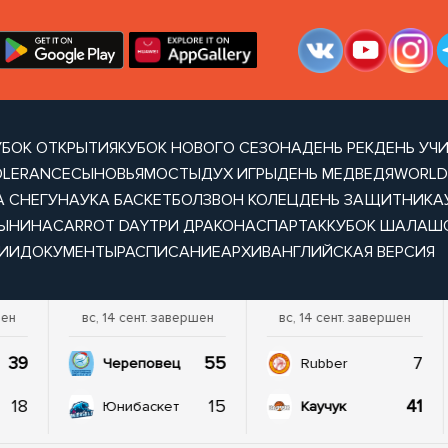
УБОК ОТКРЫТИЯ
КУБОК НОВОГО СЕЗОНА
ДЕНЬ РЕК
ДЕНЬ УЧ
OLERANCE
СЫНОВЬЯ
МОСТЫ
ДУХ ИГРЫ
ДЕНЬ МЕДВЕДЯ
WORLD
А СНЕГУ
НАУКА БАСКЕТБОЛ
ЗВОН КОЛЕЦ
ДЕНЬ ЗАЩИТНИКА
ТЫНИНА
CARROT DAY
ТРИ ДРАКОНА
СПАРТАК
КУБОК ШАЛАШ
ИИ
ДОКУМЕНТЫ
РАСПИСАНИЕ
АРХИВ
АНГЛИЙСКАЯ ВЕРСИЯ
шен
вс, 14 сент. завершен
вс, 14 сент. завершен
39
55
7
Череповец
Rubber
18
15
41
Юнибаскет
Каучук