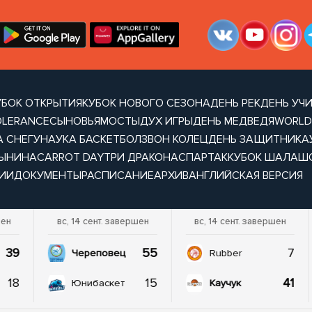
УБОК ОТКРЫТИЯ
КУБОК НОВОГО СЕЗОНА
ДЕНЬ РЕК
ДЕНЬ УЧ
OLERANCE
СЫНОВЬЯ
МОСТЫ
ДУХ ИГРЫ
ДЕНЬ МЕДВЕДЯ
WORLD
А СНЕГУ
НАУКА БАСКЕТБОЛ
ЗВОН КОЛЕЦ
ДЕНЬ ЗАЩИТНИКА
ТЫНИНА
CARROT DAY
ТРИ ДРАКОНА
СПАРТАК
КУБОК ШАЛАШ
ИИ
ДОКУМЕНТЫ
РАСПИСАНИЕ
АРХИВ
АНГЛИЙСКАЯ ВЕРСИЯ
шен
вс, 14 сент. завершен
вс, 14 сент. завершен
39
55
7
Череповец
Rubber
18
15
41
Юнибаскет
Каучук