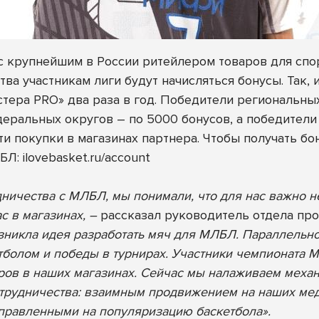
с крупнейшим в России ритейлером товаров для спо
тва участникам лиги будут начисляться бонусы. Так, 
астера PRO» два раза в год. Победители региональн
еральных округов – по 5000 бонусов, а победители 
и покупки в магазинах партнера.
Чтобы получать бо
ЛБЛ:
ilovebasket.ru/account
ничества с МЛБЛ, мы понимали, что для нас важно не
ас в магазинах, –
рассказал руководитель отдела пр
зникла идея разработать мяч для МЛБЛ. Параллельн
тболом и победы в турнирах. Участники чемпионата 
ров в наших магазинах. Сейчас мы налаживаем меха
отрудничества: взаимным продвижением на наших ме
правленными на популяризацию баскетбола».