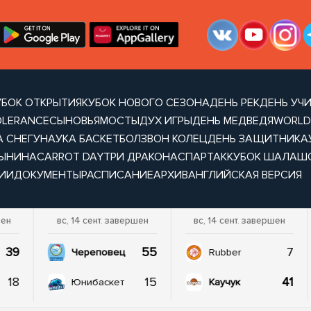
УБОК ОТКРЫТИЯ
КУБОК НОВОГО СЕЗОНА
ДЕНЬ РЕК
ДЕНЬ УЧ
OLERANCE
СЫНОВЬЯ
МОСТЫ
ДУХ ИГРЫ
ДЕНЬ МЕДВЕДЯ
WORLD
А СНЕГУ
НАУКА БАСКЕТБОЛ
ЗВОН КОЛЕЦ
ДЕНЬ ЗАЩИТНИКА
ТЫНИНА
CARROT DAY
ТРИ ДРАКОНА
СПАРТАК
КУБОК ШАЛАШ
ИИ
ДОКУМЕНТЫ
РАСПИСАНИЕ
АРХИВ
АНГЛИЙСКАЯ ВЕРСИЯ
шен
вс, 14 сент. завершен
вс, 14 сент. завершен
39
55
7
Череповец
Rubber
18
15
41
Юнибаскет
Каучук