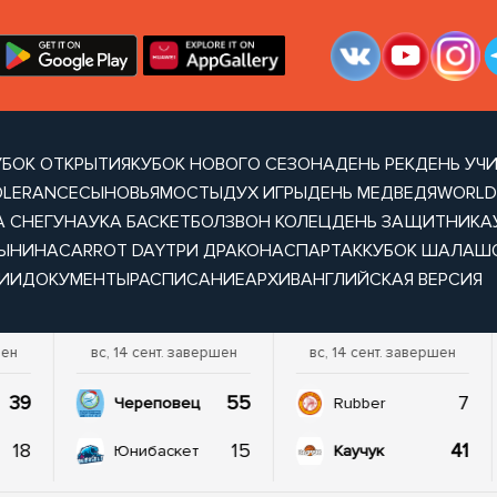
УБОК ОТКРЫТИЯ
КУБОК НОВОГО СЕЗОНА
ДЕНЬ РЕК
ДЕНЬ УЧ
OLERANCE
СЫНОВЬЯ
МОСТЫ
ДУХ ИГРЫ
ДЕНЬ МЕДВЕДЯ
WORLD
А СНЕГУ
НАУКА БАСКЕТБОЛ
ЗВОН КОЛЕЦ
ДЕНЬ ЗАЩИТНИКА
ТЫНИНА
CARROT DAY
ТРИ ДРАКОНА
СПАРТАК
КУБОК ШАЛАШ
ИИ
ДОКУМЕНТЫ
РАСПИСАНИЕ
АРХИВ
АНГЛИЙСКАЯ ВЕРСИЯ
шен
вс, 14 сент. завершен
вс, 14 сент. завершен
39
55
7
Череповец
Rubber
18
15
41
Юнибаскет
Каучук