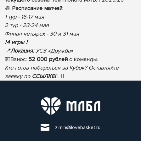
📆
Расписание матчей:
1 тур - 16-17 мая
2 тур - 23-24 мая
Финал четырёх - 30 и 31 мая
❗️
4 игры
❗️
📍
Локация:
УСЗ «Дружба»
💵
Взнос:
52 000 рублей
с команды.
Кто готов побороться за Кубок? Оставляйте
заявку по
ССЫЛКЕ!
✍🏻
zimin@ilovebasket.ru