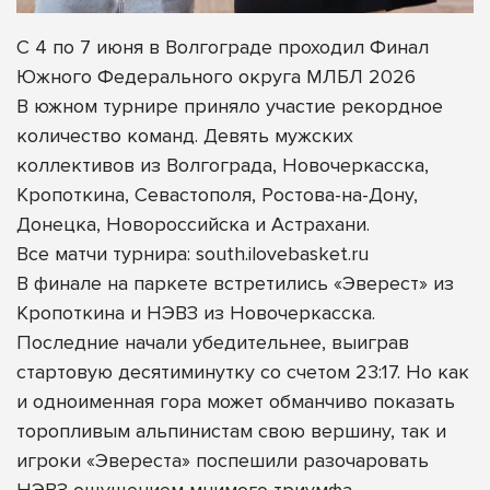
С 4 по 7 июня в Волгограде проходил Финал
Южного Федерального округа МЛБЛ 2026
В южном турнире приняло участие рекордное
количество команд. Девять мужских
коллективов из Волгограда, Новочеркасска,
Кропоткина, Севастополя, Ростова-на-Дону,
Донецка, Новороссийска и Астрахани.
Все матчи турнира: south.ilovebasket.ru
В финале на паркете встретились «Эверест» из
Кропоткина и НЭВЗ из Новочеркасска.
Последние начали убедительнее, выиграв
стартовую десятиминутку со счетом 23:17. Но как
и одноименная гора может обманчиво показать
торопливым альпинистам свою вершину, так и
игроки «Эвереста» поспешили разочаровать
НЭВЗ ощущением мнимого триумфа.