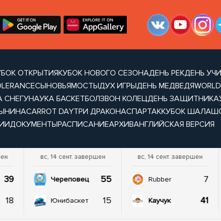
УБОК ОТКРЫТИЯ
КУБОК НОВОГО СЕЗОНА
ДЕНЬ РЕК
ДЕНЬ УЧ
OLERANCE
СЫНОВЬЯ
МОСТЫ
ДУХ ИГРЫ
ДЕНЬ МЕДВЕДЯ
WORLD
А СНЕГУ
НАУКА БАСКЕТБОЛ
ЗВОН КОЛЕЦ
ДЕНЬ ЗАЩИТНИКА
ТЫНИНА
CARROT DAY
ТРИ ДРАКОНА
СПАРТАК
КУБОК ШАЛАШ
ИИ
ДОКУМЕНТЫ
РАСПИСАНИЕ
АРХИВ
АНГЛИЙСКАЯ ВЕРСИЯ
шен
вс, 14 сент. завершен
вс, 14 сент. завершен
39
55
7
Череповец
Rubber
18
15
41
Юнибаскет
Каучук