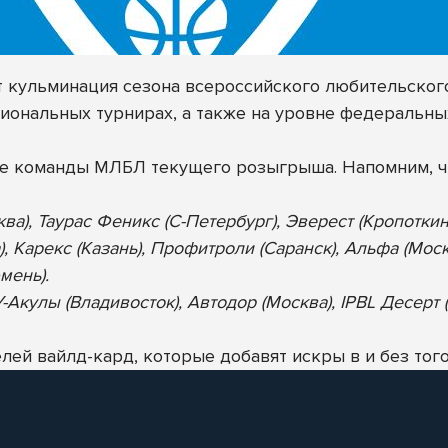
ет кульминация сезона всероссийского любительског
иональных турнирах, а также на уровне федеральны
ие команды МЛБЛ текущего розыгрыша. Напомним, ч
ква), Таурас Феникс (С-Петербург), Эверест (Кропотки
), Карекс (Казань), Профитроли (Саранск), Альфа (Мос
мень).
Акулы (Владивосток), Автодор (Москва), IPBL Десерт (
ей вайлд-кард, которые добавят искры в и без того