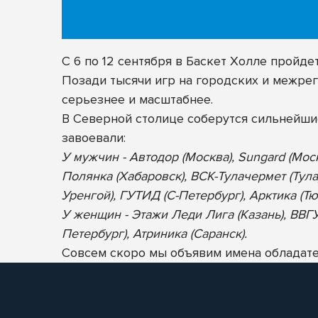
С 6 по 12 сентября в Баскет Холле пройд
Позади тысячи игр на городских и межрег
серьезнее и масштабнее.
В Северной столице соберутся сильнейш
завоевали:
У мужчин - Автодор (Москва), Sungard (Мос
Полянка (Хабаровск), ВСК-Тулачермет (Тула
Уренгой), ГУТИД (С-Петербург), Арктика (Тю
У женщин - Этажи Леди Лига (Казань), ВВГУ-
Петербург), Атриника (Саранск).
Совсем скоро мы объявим имена обладател