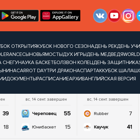
УБОК ОТКРЫТИЯ
КУБОК НОВОГО СЕЗОНА
ДЕНЬ РЕК
ДЕНЬ УЧ
OLERANCE
СЫНОВЬЯ
МОСТЫ
ДУХ ИГРЫ
ДЕНЬ МЕДВЕДЯ
WORLD
А СНЕГУ
НАУКА БАСКЕТБОЛ
ЗВОН КОЛЕЦ
ДЕНЬ ЗАЩИТНИКА
ТЫНИНА
CARROT DAY
ТРИ ДРАКОНА
СПАРТАК
КУБОК ШАЛАШ
ИИ
ДОКУМЕНТЫ
РАСПИСАНИЕ
АРХИВ
АНГЛИЙСКАЯ ВЕРСИЯ
шен
вс, 14 сент. завершен
вс, 14 сент. завершен
39
55
7
Череповец
Rubber
18
15
41
Юнибаскет
Каучук