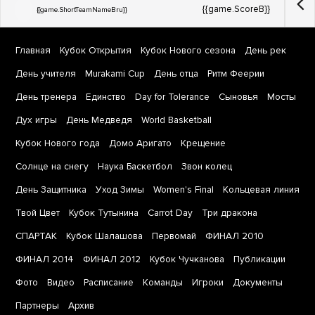
{{game.ScoreB}}
{{game.ShortTeamNameBru}}
Главная
Кубок Открытия
Кубок Нового сезона
День рек
День учителя
Murakami Cup
День отца
Ритм Феерии
День тренера
Единство
Day for Tolerance
Сыновья
Мосты
Дух игры
День Медведя
World Basketball
Кубок Нового года
Домо Аригато
Крещение
Солнце на снегу
Наука Баскетбол
Звон колец
День Защитника
Уход Зимы
Women's Final
Кольцевая линия
Твой Цвет
Кубок Тутынина
Carrot Day
Три дракона
СПАРТАК
Кубок Шалашова
Первомай
ФИНАЛ 2010
ФИНАЛ 2014
ФИНАЛ 2012
Кубок Чучканова
Публикации
Фото
Видео
Расписание
Команды
Игроки
Документы
Партнеры
Архив