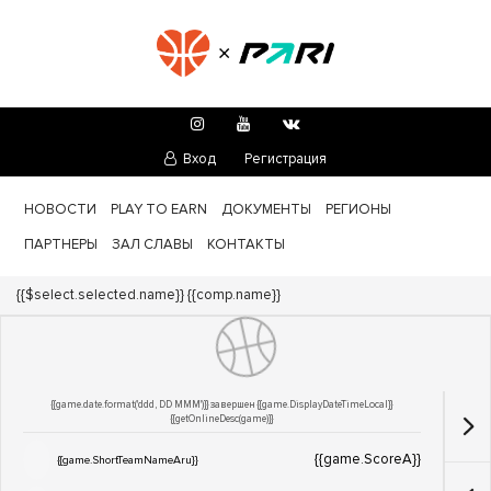
Вход
Регистрация
НОВОСТИ
PLAY TO EARN
ДОКУМЕНТЫ
РЕГИОНЫ
ПАРТНЕРЫ
ЗАЛ СЛАВЫ
КОНТАКТЫ
Турнир:
{{$select.selected.name}}
{{comp.name}}
{{game.date.format('ddd, DD MMM')}} завершен
{{game.DisplayDateTimeLocal}}
{{getOnlineDesc(game)}}
{{game.ScoreA}}
{{game.ShortTeamNameAru}}